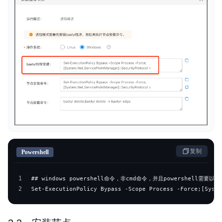
复制
Powershell
1
2
Set-ExecutionPolicy Bypass -Scope Process -Force;[Syste