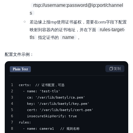
rtsp://username:password@ip:port/channel
s
若边缘上报rtsp使用证书鉴权，需要在certs字段下配置
rules-target-
映射到容器内的证书地址，并在下面
tls
name
指定证书的
。
配置文件示例：
复制
Plain Text
1
2
3
4
5
6
7
8