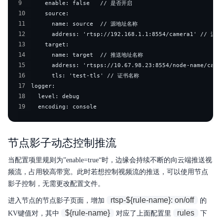
9
10
11
12
13
14
15
16
17
18
19
  encoding: console
节点影子动态控制推流
当配置项里规则为”enable=true“时，边缘会持续不断的向云端推送视
频流，占用较高带宽。此时若想控制视频流的推送，可以使用节点
影子控制，无需更改配置文件。
rtsp-${rule-name}: on/off
进入节点的节点影子页面，增加
的
${rule-name}
rules
KV键值对，其中
对应了上面配置里
下