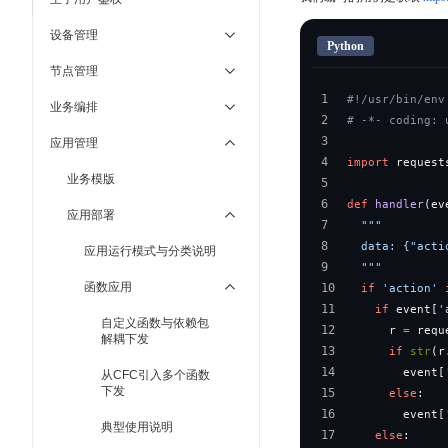
设备管理
Python
节点管理
1
#!/usr/bin/env
业务编排
2
# -*- coding: 
3
应用管理
4
import
业务模版
5
6
def
handler
(
ev
应用部署
7
8
应用运行模式与分类说明
9
  """
函数应用
10
if
'action'
11
if
 event
[
'
自定义函数与依赖包
12
      r 
=
 requ
解耦下发
13
if
str
(
r
14
        event
[
从CFC引入多个函数
下发
15
else
:
16
        event
[
典型使用说明
17
else
:
     