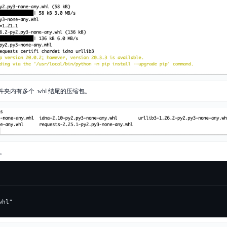
内有多个 .whl 结尾的压缩包。
码。
whl"