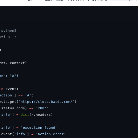
 python3
utf-8 -*-
ent
,
 context
)
:
in
 event
:
action'
]
==
'A'
:
ests
.
get
(
'https://cloud.baidu.com/'
)
.
status_code
)
==
'200'
:
'info'
]
=
dict
(
r
.
headers
)
'info'
]
=
'exception found'
 event
[
'info'
]
=
'action error'