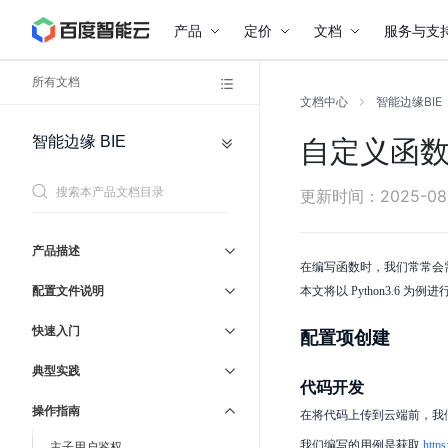
产品
定价
文档
服务与支
所有文档
文档中心
智能边缘BIE
智能边缘
BIE
自定义函
网
通
络
用
私
参
协
更新时间
：
2025-08
有
议
考
网
络
产品描述
管
负
在编写函数时，我们常常会
载
理
配置文件说明
本文将以 Python3.6 为例
均
运
服
衡
务
维
快速入门
配置项创建
与
弹
支
性
持
典型实践
公
代码开发
网
操作指南
在将代码上传到云端前，我
我们编写的用例是获取
https
主子用户鉴权