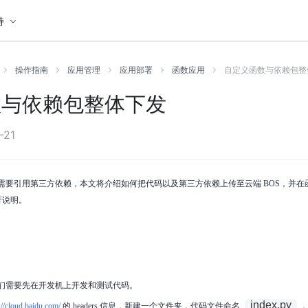
持
操作指南
应用管理
应用部署
函数应用
自定义函数与依赖包整
数与依赖包整体下发
-21
需要引用第三方依赖，本文将介绍如何把代码以及第三方依赖上传至云端 BOS，并在
进行说明。
们需要先在开发机上开发和测试代码。
index.py
://cloud.baidu.com/
的 headers 信息，新建一个文件夹，代码文件命名
，