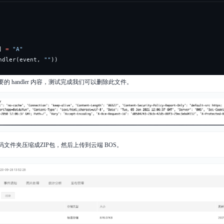
]
=
"A"
ndler
(
event
,
""
)
)
 handler 内容，测试完成我们可以删除此文件。
码文件夹压缩成ZIP包，然后上传到云端 BOS。