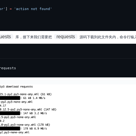
or'
]
=
'action not found'
uests
requests
库，接下来我们需要把
源码下载到此文件夹内，命令行输
requests