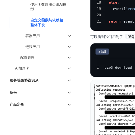
18
else
:
使用函数调用边缘AI模
19
    event
[
'err
型
20
自定义函数与依赖包
21
return
 event
整体下发
容器应用
req
可以看到我们用到了
进程应用
Shell
配置管理
1
pip3 download 
AI加速卡
服务等级协议SLA
备份
产品定价