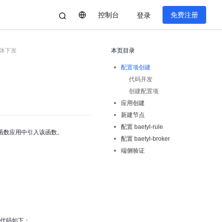
控制台
免费注册
登录
体下发
本页目录
配置项创建
代码开发
创建配置项
应用创建
新建节点
配置 baetyl-rule
函数应用中引入该函数。
配置 baetyl-broker
端侧验证
代码如下：