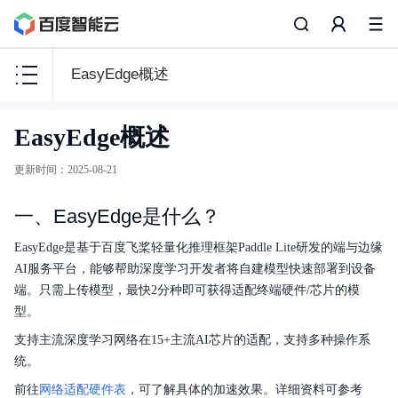
EasyEdge概述
智
EasyEdge概述
能
边
更新时间
：
2025-08-21
缘
BIE
一、EasyEdge是什么？
EasyEdge是基于百度飞桨轻量化推理框架Paddle Lite研发的端与边缘
AI服务平台，能够帮助深度学习开发者将自建模型快速部署到设备
端。只需上传模型，最快2分种即可获得适配终端硬件/芯片的模
产品描述
型。
配置文件说明
支持主流深度学习网络在15+主流AI芯片的适配，支持多种操作系
统。
快速入门
前往
网络适配硬件表
，可了解具体的加速效果。详细资料可参考