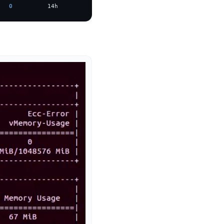
   
0
          14h