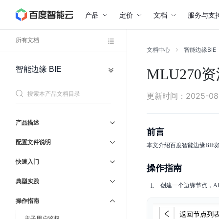
产品
定价
文档
服务与支
所有文档
文档中心
智能边缘BIE
智能边缘
BIE
MLU270
网
通
络
用
私
参
协
更新时间
：
2025-08
有
议
考
网
络
产品描述
管
负
前言
载
理
配置文件说明
本文介绍百度智能边缘BIE
均
运
服
衡
务
维
快速入门
与
操作指南
弹
支
性
持
典型实践
公
创建一个边缘节点，A
网
操作指南
主子用户鉴权