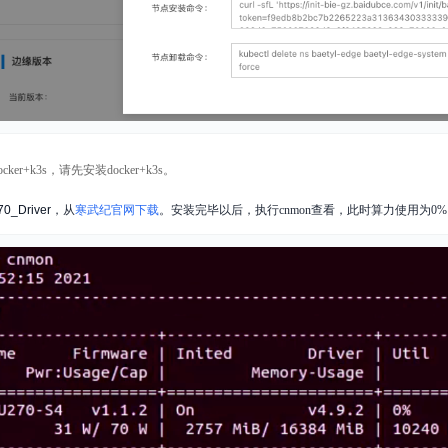
r+k3s，请先安装docker+k3s。
0_Driver
，从
寒武纪官网下载
。安装完毕以后，执行cnmon查看，此时算力使用为0