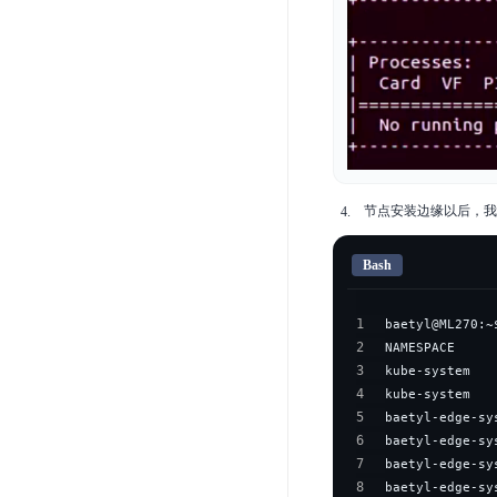
节点安装边缘以后，我们在
Bash
1
2
3
kube-system   
4
kube-system   
5
baetyl-edge-sy
6
baetyl-edge-sy
7
baetyl-edge-sy
8
baetyl-edge-sy