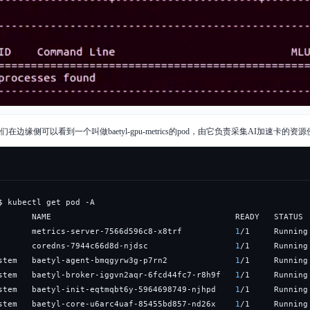
边缘侧可以看到一个叫做baetyl-gpu-metrics的pod，由它负责采集AI加速卡的资
       metrics-server-7566d596c8-x8trf           
1
/1     Running
       coredns-7944c66d8d-njdsc                  
1
/1     Running
stem   baetyl-agent-bmqgyrw3g-p7rn2              
1
/1     Running
stem   baetyl-broker-iggvn2aqr-6fcd44fc7-r8h9f   
1
/1     Running
stem   baetyl-init-eqtmqbt6y-5964698749-njhpd    
1
/1     Running
stem   baetyl-core-u6arc4uaf-85455bd857-nd26x    
1
/1     Running