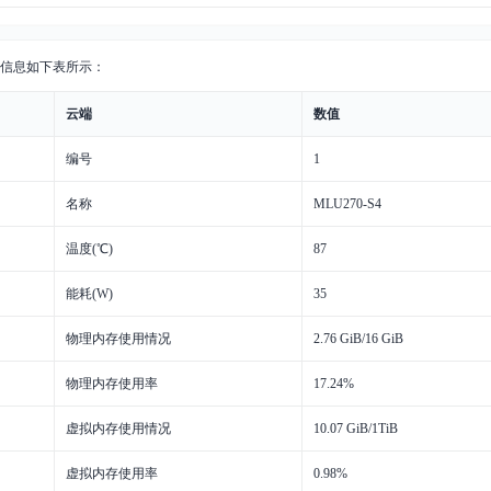
信息如下表所示：
云端
数值
编号
1
名称
MLU270-S4
温度(℃)
87
能耗(W)
35
物理内存使用情况
2.76 GiB/16 GiB
物理内存使用率
17.24%
虚拟内存使用情况
10.07 GiB/1TiB
虚拟内存使用率
0.98%