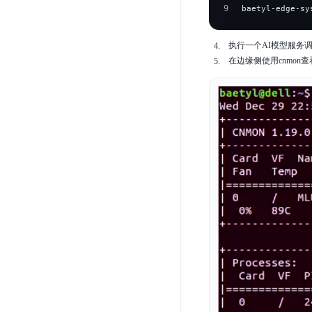
9
baetyl-edge-sy
执行一个AI模型服务
在边缘侧使用cnmon