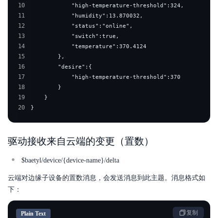
10
11
12
13
14
15
16
17
18
19
20
}
驱动接收来自云端的变更（置数）
$baetyl/device/{device-name}/delta
云端对边缘子设备的置数消息，会发送消息到此主题。消息格式如
下：
复制
Plain Text