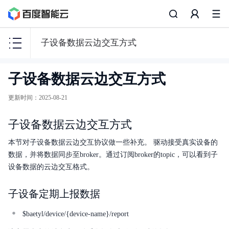
子设备数据云边交互方式
智
子设备数据云边交互方式
能
边
更新时间
：
2025-08-21
缘
BIE
子设备数据云边交互方式
本节对子设备数据云边交互协议做一些补充。 驱动接受真实设备的
数据，并将数据同步至broker。通过订阅broker的topic，可以看到子
设备数据的云边交互格式。
产品描述
子设备定期上报数据
配置文件说明
$baetyl/device/{device-name}/report
快速入门