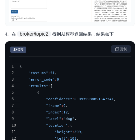
broker/topic2
4、在
得到AI模型返回结果，结果如下
复制
JSON
1
{
2
"cost_ms"
:
51
,
3
"error_code"
:
0
,
4
"results"
:
[
5
{
6
"confidence"
:
0.9939988851547241
,
7
"frame"
:
0
,
8
"index"
:
12
,
9
"label"
:
"dog"
,
10
"location"
:
{
11
"height"
:
399
,
12
"left"
:
103
,