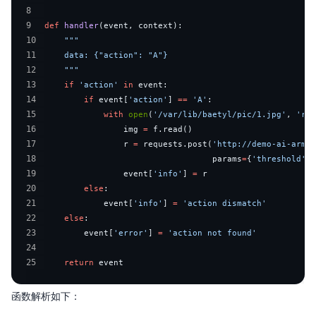
8
9
def
handler
(
event
,
 context
)
:
10
11
12
    """
13
if
'action'
in
 event
:
14
if
 event
[
'action'
]
==
'A'
:
15
with
open
(
'/var/lib/baetyl/pic/1.jpg'
,
'rb'
16
                img 
=
 f
.
read
(
)
17
                r 
=
 requests
.
post
(
'http://demo-ai-arm64
18
                                  params
=
{
'threshold'
:
19
                event
[
'info'
]
=
20
else
:
21
            event
[
'info'
]
=
'action dismatch'
22
else
:
23
        event
[
'error'
]
=
'action not found'
24
25
return
 event
函数解析如下：