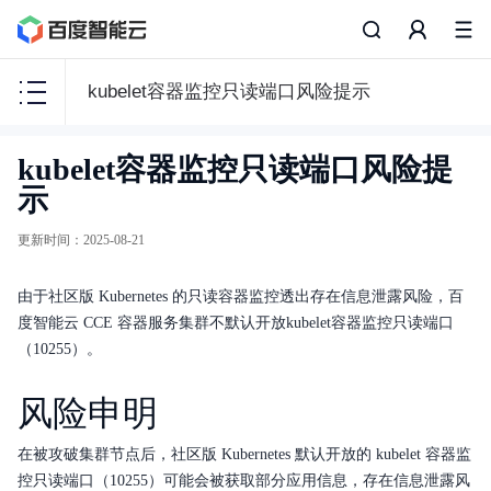
kubelet容器监控只读端口风险提示
容
kubelet容器监控只读端口风险提
器
示
引
擎
更新时间
：
2025-08-21
CCE
由于社区版 Kubernetes 的只读容器监控透出存在信息泄露风险，百
度智能云 CCE 容器服务集群不默认开放kubelet容器监控只读端口
（10255）。
功能发布记录
风险申明
产品描述
在被攻破集群节点后，社区版 Kubernetes 默认开放的 kubelet 容器监
开发指南
控只读端口（10255）可能会被获取部分应用信息，存在信息泄露风