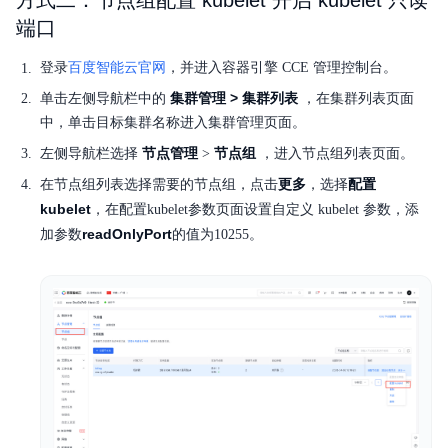
方式二：节点组配置 kubelet 开启 kubelet 只读
端口
登录
百度智能云官网
，并进入容器引擎 CCE 管理控制台。
集群管理 > 集群列表
单击左侧导航栏中的
，在集群列表页面
中，单击目标集群名称进入集群管理页面。
节点管理
节点组
左侧导航栏选择
>
，进入节点组列表页面。
更多
配置
在节点组列表选择需要的节点组，点击
，选择
kubelet
，在配置kubelet参数页面设置自定义 kubelet 参数，添
readOnlyPort
加参数
的值为10255。