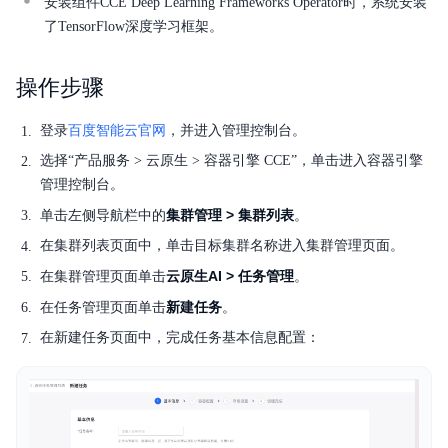
安装组件CCE Deep Learning Frameworks Operator时，系统安装
常用工具
了TensorFlow深度学习框架。
产品公告
操作步骤
快速入门
登录
百度智能云官网
，并进入管理控制台。
典型实践
选择“产品服务 > 云原生 > 容器引擎 CCE”，单击进入容器引擎
管理控制台。
操作指南
集群管理 > 集群列表
单击左侧导航栏中的
。
服务等级协议SLA
在集群列表页面中，单击目标集群名称进入集群管理页面。
云原生AI > 任务管理
在集群管理页面单击
。
Solution-Fabric
新建任务
在任务管理页面单击
。
API参考
在新建任务页面中，完成任务基本信息配置：
常见问题
API_V2参考