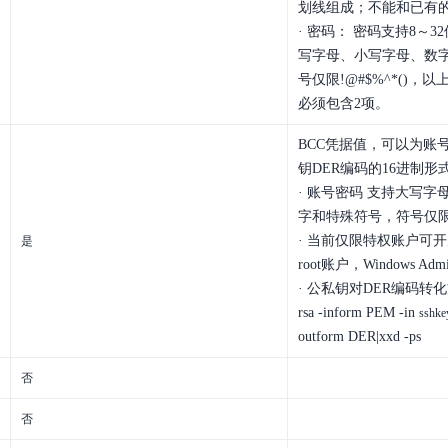
划线组成；不能和已有
· 密码： 密码支持8～
写字母、小写字母、数
号仅限!@#$%^*()，
必须包含2项。
BCC凭据值，可以为账
钥DER编码的16进制形
· 账号密码 支持大写
字和特殊符号，符号仅限!@
· 当前仅限特权账户可开启
是
root账户，Windows Admi
· 公私钥对DER编码转化方
rsa -inform PEM -in
sshke
outform DER|xxd -ps
否
否