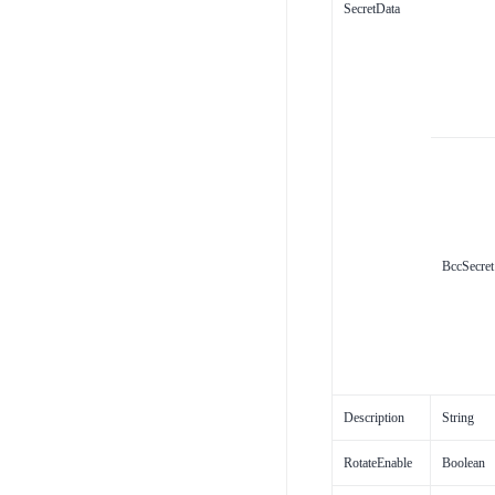
SecretData
BccSecret
Description
String
RotateEnable
Boolean