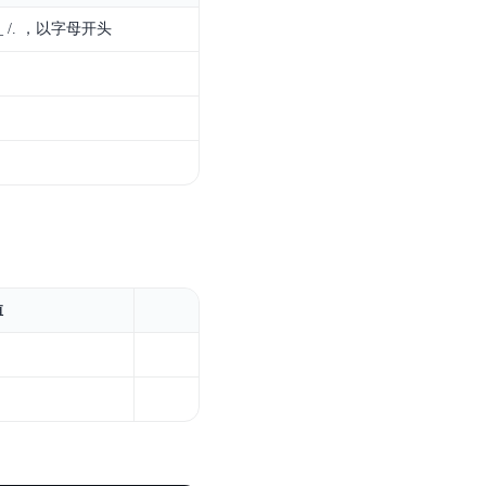
 /. ，以字母开头
值