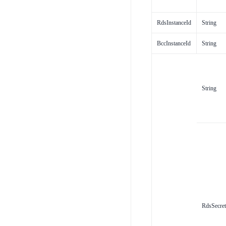
RdsInstanceId
String
BccInstanceId
String
String
RdsSecret