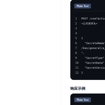
Plain Text
1
2
3
4
5
6
7
8
9
10
11
12
}
响应示例
Plain Text