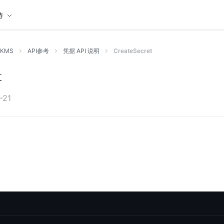
持
KMS
API参考
凭据 API 说明
CreateSecret
t
-21