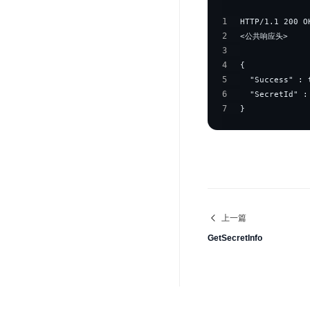
1
2
3
4
5
6
7
}
上一篇
GetSecretInfo