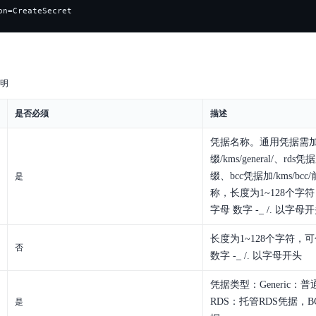
on=CreateSecret
明
是否必须
描述
凭据名称。通用凭据需
缀/kms/general/、rds凭据
缀、bcc凭据加/kms/b
是
称，长度为1~128个字
字母 数字 -_ /. 以字母
长度为1~128个字符，
否
数字 -_ /. 以字母开头
凭据类型：Generic
RDS：托管RDS凭据，B
是