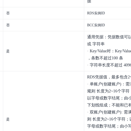
据
否
RDS实例ID
否
BCC实例ID
通用凭据：凭据数值可以为 K
或 字符串
· Key/Value对：Key/Va
是
，条数不超过100 条
· 字符串长度不超过 409
RDS凭据值，最多包含2
· 单账户(创建账户)：需
规则 长度为2~16个字
以字母或数字结尾；由
下划线组成；不能和已
· 双账户(创建账户): 需
则 长度为2~16个字符
是
字母或数字结尾；由小