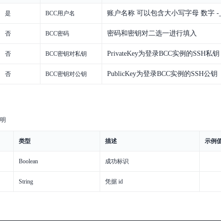
账户名称 可以包含大小写字母 数字 -_
是
BCC用户名
密码和密钥对二选一进行填入
否
BCC密码
PrivateKey为登录BCC实例的SSH私钥
否
BCC密钥对私钥
PublicKey为登录BCC实例的SSH公钥
否
BCC密钥对公钥
明
类型
描述
示例
Boolean
成功标识
String
凭据 id