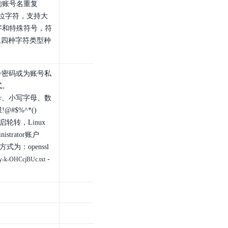
的账号名重复
32位字符，支持大
字和特殊符号，符
以上四种字符类型种
号密码或为账号私
式。
字母、小写字母、数
#$%^*()
轮转，Linux
nistrator账户
式为：openssl
-
y-k-OHCcjBUc.txt