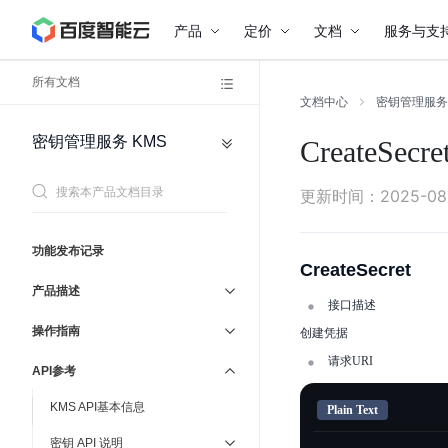
产品
定价
文档
服务与支
所有文档
文档中心
密钥管理服务
密钥管理服务
KMS
CreateSecre
网
通
络
用
私
参
协
更新时间
：
2025-08
有
议
考
网
络
功能发布记录
管
负
CreateSecret
载
理
产品描述
均
运
服
接口描述
衡
务
维
操作指南
创建凭据
与
弹
支
性
请求URI
持
API参考
公
网
KMS API基本信息
Plain Text
密钥 API 说明