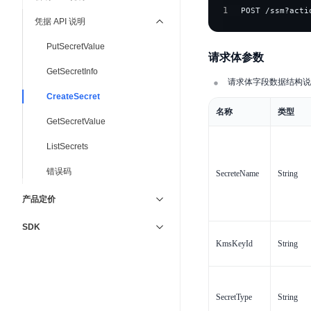
1
POST /ssm?acti
凭据 API 说明
PutSecretValue
请求体参数
GetSecretInfo
请求体字段数据结构说
CreateSecret
名称
类型
GetSecretValue
ListSecrets
错误码
SecreteName
String
产品定价
SDK
KmsKeyId
String
SecretType
String