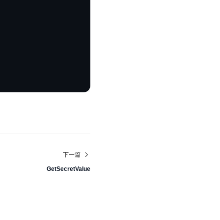
下一篇
GetSecretValue