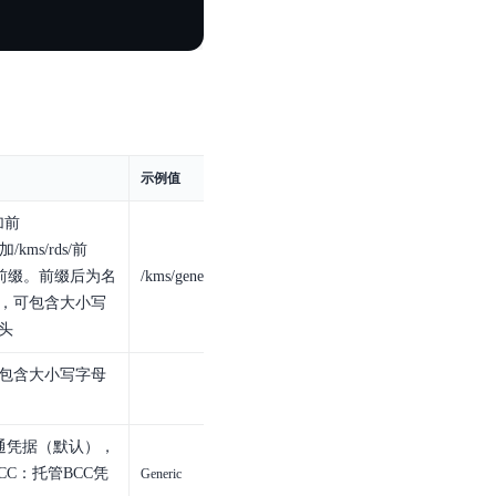
示例值
加前
加/kms/rds/前
cc/前缀。前缀后为名
/kms/general/a_1123
符，可包含大小写
开头
可包含大小写字母
：普通凭据（默认），
CC：托管BCC凭
Generic