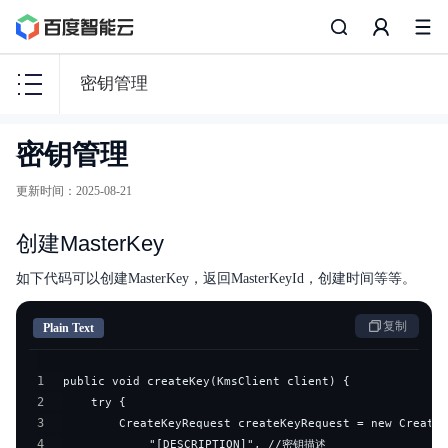
密钥管理
密
密钥管理
钥
管
更新时间
：
2025-08-21
理
服
创建MasterKey
务
KMS
如下代码可以创建MasterKey，返回MasterKeyId，创建时间等等。
复制
Plain Text
功能发布记录
1
2
产品描述
3
4