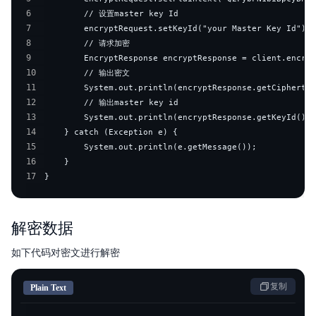
6
7
8
9
10
11
12
13
14
15
16
17
}
解密数据
如下代码对密文进行解密
复制
Plain Text