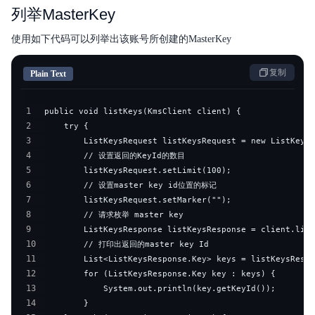
列举MasterKey
使用如下代码可以列举出该账号所创建的MasterKey
复制
Plain Text
1
2
3
4
5
6
7
8
9
10
11
12
13
14