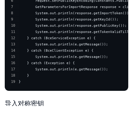
6
7
8
9
10
11
12
13
14
15
16
17
18
19
}
导入对称密钥
如下代码可以导入对称密钥
复制
Plain Text